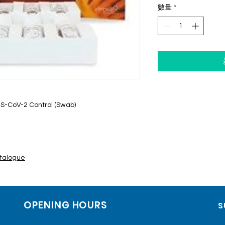
數量
*
S-CoV-2 Control (Swab)
talogue
OPENING HOURS
S