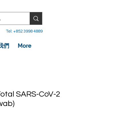
Tel: +852 3998 4889
我們
More
Total SARS-CoV-2
wab)
價
格